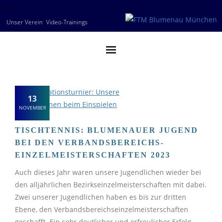
Skip
Unser Verein
Video-Trainings
to
content
13
NOVEMBER
TISCHTENNIS: BLUMENAUER JUGEND
BEI DEN VERBANDSBEREICHS-
EINZELMEISTERSCHAFTEN 2023
Auch dieses Jahr waren unsere Jugendlichen wieder bei
den alljährlichen Bezirkseinzelmeisterschaften mit dabei.
Zwei unserer Jugendlichen haben es bis zur dritten
Ebene, den Verbandsbereichseinzelmeisterschaften
geschafft. Ein sehr deutlicher und erfreulicher Erfolg.