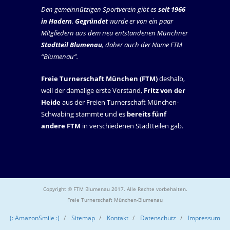
Den gemeinnützigen Sportverein gibt es
seit 1966
in Hadern
.
Gegründet
wurde er von ein paar
Mitgliedern aus dem neu entstandenen Münchner
Stadtteil Blumenau
, daher auch der Name FTM
“Blumenau”.
Freie Turnerschaft München (FTM)
deshalb,
weil der damalige erste Vorstand,
Fritz von der
Heide
aus der Freien Turnerschaft München-
Schwabing stammte und es
bereits fünf
andere FTM
in verschiedenen Stadtteilen gab.
Copyright © FTM Blumenau 2017. Alle Rechte vorbehalten.
Freie Turnerschaft München-Blumenau
(: AmazonSmile :)
Sitemap
Kontakt
Datenschutz
Impressum