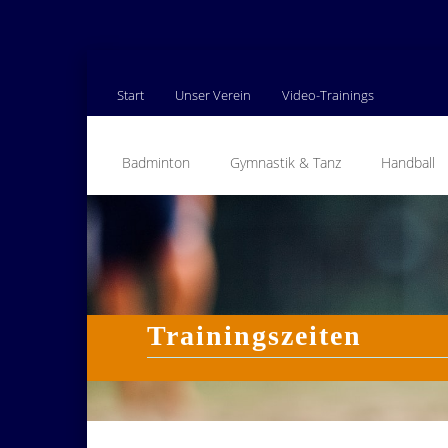
Skip
to
Start
Unser Verein
Video-Trainings
content
Badminton
Gymnastik & Tanz
Handball
Trainingszeiten