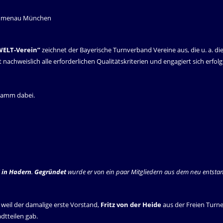
WELT-Verein”
zeichnet der Bayerische Turnverband Vereine aus, die u. a. di
it nachweislich alle erforderlichen Qualitätskriterien und engagiert sich erfo
gramm dabei.
6 in Hadern
.
Gegründet
wurde er von ein paar Mitgliedern aus dem neu ents
 weil der damalige erste Vorstand,
Fritz von der Heide
aus der Freien Tur
dtteilen gab.