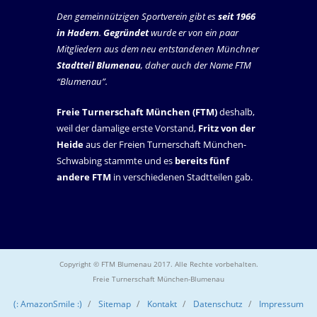
Den gemeinnützigen Sportverein gibt es
seit 1966
in Hadern
.
Gegründet
wurde er von ein paar
Mitgliedern aus dem neu entstandenen Münchner
Stadtteil Blumenau
, daher auch der Name FTM
“Blumenau”.
Freie Turnerschaft München (FTM)
deshalb,
weil der damalige erste Vorstand,
Fritz von der
Heide
aus der Freien Turnerschaft München-
Schwabing stammte und es
bereits fünf
andere FTM
in verschiedenen Stadtteilen gab.
Copyright © FTM Blumenau 2017. Alle Rechte vorbehalten.
Freie Turnerschaft München-Blumenau
(: AmazonSmile :)
Sitemap
Kontakt
Datenschutz
Impressum