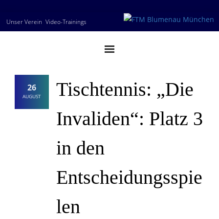
Skip
Unser Verein
Video-Trainings
to
content
Tischtennis: „Die
26
AUGUST
Invaliden“: Platz 3
in den
Entscheidungsspie
len