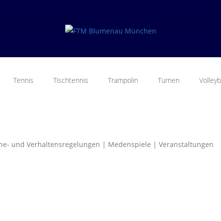
Tennis
Tischtennis
Trampolin
Turnen
Volleyb
ne- und Verhaltensregelungen | Medenspiele | Veranstaltungen