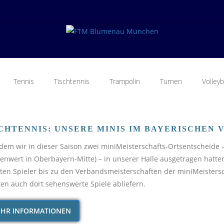
Tennis
Tischtennis
Trampolin
Turnen
Volleyb
CHTENNIS: UNSERE MINIS IM BAYERISCHEN
em wir in dieser Saison zwei miniMeisterschafts-Ortsentscheide –
zenwert in Oberbayern-Mitte) – in unserer Halle ausgetragen hatte
ten Spieler bis zu den Verbandsmeisterschaften der miniMeister
en auch dort sehenswerte Spiele abliefern.
HR INFORMATIONEN