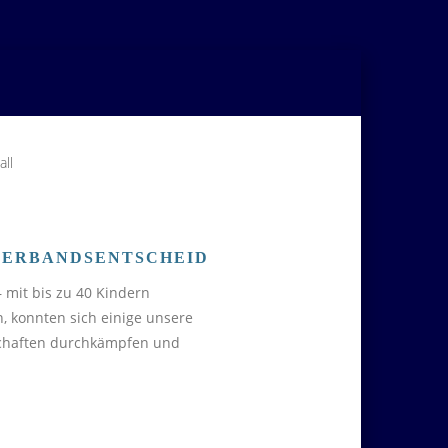
all
 VERBANDSENTSCHEID
 mit bis zu 40 Kindern
n, konnten sich einige unsere
schaften durchkämpfen und