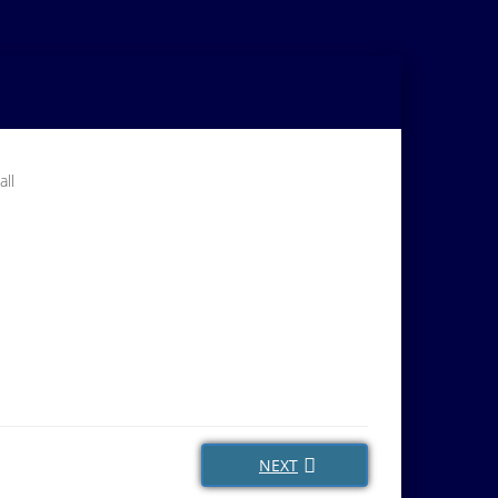
all
NEXT