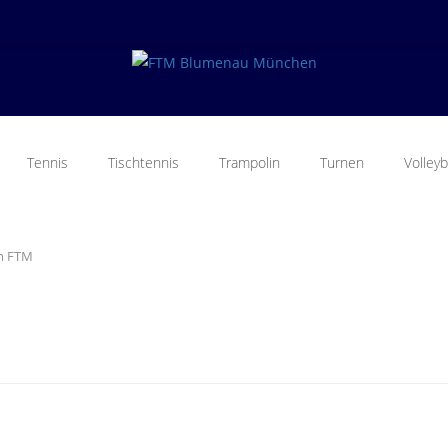
Tennis
Tischtennis
Trampolin
Turnen
Volleyb
im FTM