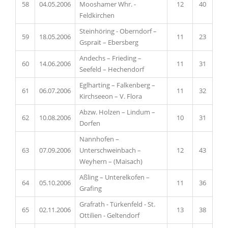
58
04.05.2006
Mooshamer Whr. -
12
40
Feldkirchen
Steinhöring - Oberndorf –
59
18.05.2006
11
23
Gsprait – Ebersberg
Andechs – Frieding –
60
14.06.2006
11
31
Seefeld – Hechendorf
Eglharting – Falkenberg –
61
06.07.2006
11
32
Kirchseeon – V. Flora
Abzw. Holzen – Lindum –
62
10.08.2006
10
31
Dorfen
Nannhofen –
63
07.09.2006
Unterschweinbach –
12
43
Weyhern – (Maisach)
Aßling – Unterelkofen –
64
05.10.2006
11
36
Grafing
Grafrath - Türkenfeld - St.
65
02.11.2006
13
38
Ottilien - Geltendorf