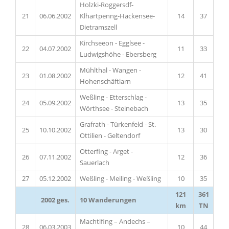
Holzki-Roggersdf-
21
06.06.2002
Klhartpenng-Hackensee-
14
37
Dietramszell
Kirchseeon - Egglsee -
22
04.07.2002
11
33
Ludwigshöhe - Ebersberg
Mühlthal - Wangen -
23
01.08.2002
12
41
Hohenschäftlarn
Weßling - Etterschlag -
24
05.09.2002
13
35
Wörthsee - Steinebach
Grafrath - Türkenfeld - St.
25
10.10.2002
13
30
Ottilien - Geltendorf
Otterfing - Arget -
26
07.11.2002
12
36
Sauerlach
27
05.12.2002
Weßling - Meiling - Weßling
10
35
121
361
2002 ges.
10 Wanderungen
km
TN
Machtlfing – Andechs –
28
06.03.2003
10
44