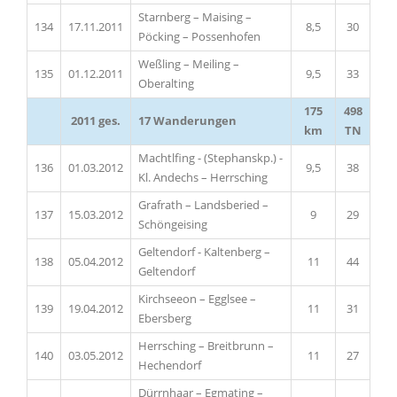
Starnberg – Maising –
134
17.11.2011
8,5
30
Pöcking – Possenhofen
Weßling – Meiling –
135
01.12.2011
9,5
33
Oberalting
175
498
2011 ges.
17 Wanderungen
km
TN
Machtlfing - (Stephanskp.) -
136
01.03.2012
9,5
38
Kl. Andechs – Herrsching
Grafrath – Landsberied –
137
15.03.2012
9
29
Schöngeising
Geltendorf - Kaltenberg –
138
05.04.2012
11
44
Geltendorf
Kirchseeon – Egglsee –
139
19.04.2012
11
31
Ebersberg
Herrsching – Breitbrunn –
140
03.05.2012
11
27
Hechendorf
Dürrnhaar – Egmating –