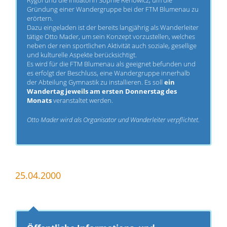
Gründung einer Wandergruppe bei der FTM Blumenau zu
erörtern.
Dazu eingeladen ist der bereits langjährig als Wanderleiter
tätige Otto Mader, um sein Konzept vorzustellen, welches
neben der rein sportlichen Aktivität auch soziale, gesellige
und kulturelle Aspekte berücksichtigt.
Es wird für die FTM Blumenau als geeignet befunden und
es erfolgt der Beschluss, eine Wandergruppe innerhalb
der Abteilung Gymnastik zu installieren. Es soll
ein
Wandertag jeweils am ersten Donnerstag des
Monats
veranstaltet werden.
Otto Mader wird als Organisator und Wanderleiter verpflichtet.
25.04.2000