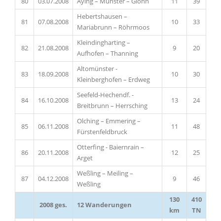
80
03.07.2008
Aying – Münster – Glonn
11
39
Hebertshausen –
81
07.08.2008
10
33
Mariabrunn – Röhrmoos
Kleindingharting –
82
21.08.2008
9
20
Aufhofen – Thanning
Altomünster -
83
18.09.2008
10
30
Kleinberghofen – Erdweg
Seefeld-Hechendf. -
84
16.10.2008
13
24
Breitbrunn – Herrsching
Olching – Emmering –
85
06.11.2008
11
48
Fürstenfeldbruck
Otterfing - Baiernrain –
86
20.11.2008
12
25
Arget
Weßling – Meiling –
87
04.12.2008
9
46
Weßling
130
410
2008 ges.
12 Wanderungen
km
TN