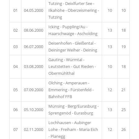
Tutzing - Deixlfurter See -
01
04.05.2000
Ilkahöhe - Oberzeismering -
10
10
Tutzing
Icking - Puppling/Au -
02
08.06.2000
13
18
Haarschwaige - Ascholding
Deisenhofen - Gleißental -
03
06.07.2000
13
19
Deininger Weiher - Deining
Gauting - Würmtal -
04
03.08.2000
Leutstetten - Gut Rieden -
10
18
Obermühlthal
Olching - Amperauen -
05
07.09.2000
Emmering - Fürstenfeld -
12
21
Bahnhof FFB
Münsing - Berg/Eurasburg -
06
05.10.2000
13
25
Sprengenöd - Eurasburg
Lochhausen - Aubinger
07
02.11.2000
Lohe - Freiham - Maria Eich
12
26
- Planegg