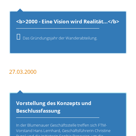
<b>2000 - Eine Vision wird Realität...</b>
Das Gründungsjahr der Wanderabteilung.
27.03.2000
Vorstellung des Konzepts und
Beschlussfassung
In der Blumenauer Geschäftsstelle treffen sich FTM-
Vorstand Hans Lernhard, Geschäftsführerin Christine
Rygol und die Initiatorin Sophie Renowicz, um die