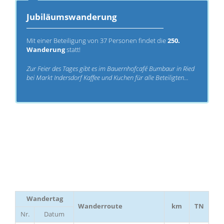
Jubiläumswanderung
Mit einer Beteiligung von 37 Personen findet die
250.
Wanderung
statt!
Zur Feier des Tages gibt es im Bauernhofcafé Bumbaur in Ried
bei Markt Indersdorf Kaffee und Kuchen für alle Beteiligten...
Wandertag
Wanderroute
km
TN
Nr.
Datum