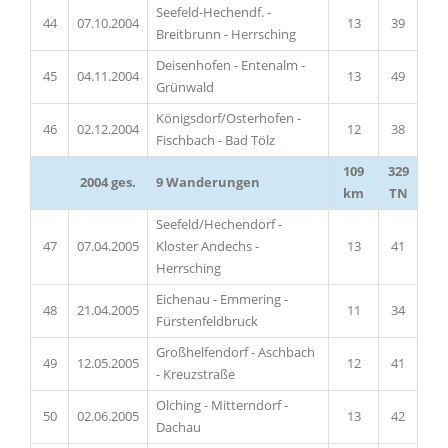
Seefeld-Hechendf. -
44
07.10.2004
13
39
Breitbrunn - Herrsching
Deisenhofen - Entenalm -
45
04.11.2004
13
49
Grünwald
Königsdorf/Osterhofen -
46
02.12.2004
12
38
Fischbach - Bad Tölz
109
329
2004 ges.
9 Wanderungen
km
TN
Seefeld/Hechendorf -
47
07.04.2005
Kloster Andechs -
13
41
Herrsching
Eichenau - Emmering -
48
21.04.2005
11
34
Fürstenfeldbruck
Großhelfendorf - Aschbach
49
12.05.2005
12
41
- Kreuzstraße
Olching - Mitterndorf -
50
02.06.2005
13
42
Dachau