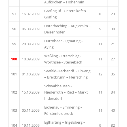
Aufkirchen – Höhenrain
Grafing Bf - Unterelkofen –
97
16.07.2009
10
23
Grafing
Unterhaching – Kugleralm –
98
06.08.2009
9
30
Deisenhofen
Dürrnhaar - Egmating –
99
20.08.2009
11
21
Aying
Weßling - Etterschlag -
100
10.09.2009
11
27
Wörthsee - Steinebach
Seefeld-Hechendf. - Ellwang
101
01.10.2009
12
35
– Breitbrunn – Herrsching
Schwabhausen –
102
15.10.2009
Niederroth – Ried – Markt
11
34
Indersdorf
Eichenau - Emmering –
103
05.11.2009
11
40
Fürstenfeldbruck
Eglharting – Ingelsberg –
104
19.11.2009
9
32