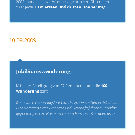
2008 monatlich zwei Wandertage durchzuführen, und
zwar jeweils
am ersten und dritten Donnerstag
.
10.09.2009
Jubiläumswanderung
Mit einer Beteiligung von 27 Personen findet die
100.
Wanderung
statt!
Dazu wird die ahnungslose Wandergruppe mitten im Wald von
FTM-Vorstand Hans Lernhard und Geschäftsführerin Christine
Rygol mit frischen Brezn und einem Fässchen Bier überrascht...