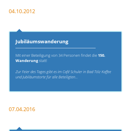
04.10.2012
Jubiläumswanderung
Mit einer Beteiligung von 34 Personen findet die
150.
Wanderung
statt!
Zur Feier des Tages gibt es im Café Schuler in Bad Tölz Kaffee
und Jubiläumstorte für alle Beteiligten...
07.04.2016