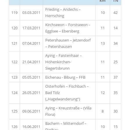
km
TN
Frieding – Andechs –
119
03.03.2011
10
42
Herrsching
Kirchseeon – Forstseeon –
120
17.03.2011
11
14
Egglsee – Ebersberg
Petershausen – Jetzendorf
121
07.04.2011
13
34
– Petershausen
Aying – Faistenhaar –
122
21.04.2011
Höhenkirchen-
11
25
Siegertsbrunn
123
05.05.2011
Eichenau - Biburg – FFB
11
37
Osterhofen – Fischbach –
124
26.05.2011
Bad Tölz
12
35
(„Hagelwanderung“)
Aying – Kreuzstraße – (Villa
125
09.06.2011
8
30
Flora)
Bachern – Mitterndorf –
126
16.06.2011
10
15
Dachau