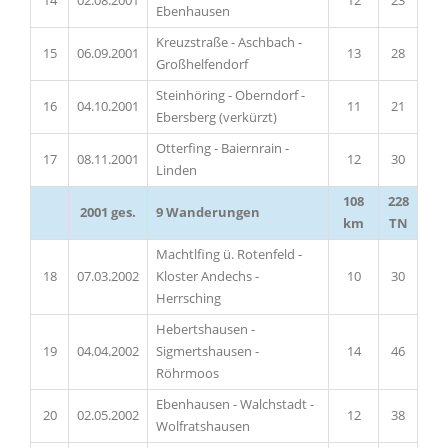
14
02.08.2001
12
23
Ebenhausen
Kreuzstraße - Aschbach -
15
06.09.2001
13
28
Großhelfendorf
Steinhöring - Oberndorf -
16
04.10.2001
11
21
Ebersberg (verkürzt)
Otterfing - Baiernrain -
17
08.11.2001
12
30
Linden
108
228
2001 ges.
9 Wanderungen
km
TN
Machtlfing ü. Rotenfeld -
18
07.03.2002
Kloster Andechs -
10
30
Herrsching
Hebertshausen -
19
04.04.2002
Sigmertshausen -
14
46
Röhrmoos
Ebenhausen - Walchstadt -
20
02.05.2002
12
38
Wolfratshausen