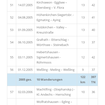
Kirchseeon - Egglsee –
51
14.07.2005
13
42
Ebersberg – V. Flora
Höhenkirchen-Siegertsbr. -
52
04.08.2005
13
41
Egmating – Aying
Holzkirchen – Valley –
53
01.09.2005
13
40
Kreuzstraße
Grafrath – Etterschlag –
54
06.10.2005
13
37
Wörthsee – Steinebach
Hebertshausen -
55
03.11.2005
Sigmertshausen -
12
42
Röhrmoos
56
01.12.2005
Weßling - Meiling – Weßling
9
37
122
397
2005 ges.
10 Wanderungen
km
TN
Machtlfing - (Stephanskp.) -
57
02.03.2006
10
36
Kl. Andechs – Herrsching
Wolfratshausen – Egling –