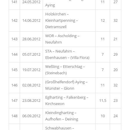
141
24.05.2012
11
27
Aying
Holzkirchen –
142
14.06.2012
Kleinhartpenning –
12
32
Dietramszell
WOR – Ascholding –
143
28.06.2012
11
21
Neufahrn
STA – Neufahrn –
144
05.07.2012
7
29
Ebenhausen – (Villa Flora)
Weßling – Etterschlag –
145
19.07.2012
7
20
(Steinebach)
(Großhelfendorf) Aying –
146
02.08.2012
11
32
Münster – Glonn
Eglharting – Falkenberg –
147
23.08.2012
11,5
23
Kirchseeon
Kleindingharting –
148
06.09.2012
10
24
Aufhofen – Deining
Schwabhausen –