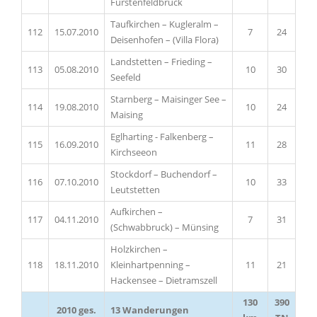
Fürstenfeldbruck
Taufkirchen – Kugleralm –
112
15.07.2010
7
24
Deisenhofen – (Villa Flora)
Landstetten – Frieding –
113
05.08.2010
10
30
Seefeld
Starnberg – Maisinger See –
114
19.08.2010
10
24
Maising
Eglharting - Falkenberg –
115
16.09.2010
11
28
Kirchseeon
Stockdorf – Buchendorf –
116
07.10.2010
10
33
Leutstetten
Aufkirchen –
117
04.11.2010
7
31
(Schwabbruck) – Münsing
Holzkirchen –
118
18.11.2010
Kleinhartpenning –
11
21
Hackensee – Dietramszell
130
390
2010 ges.
13 Wanderungen