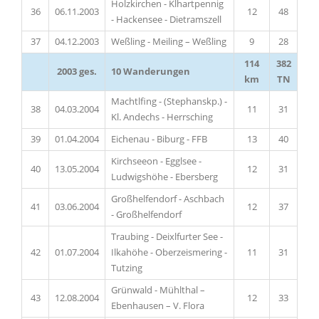
Holzkirchen - Klhartpennig
36
06.11.2003
12
48
- Hackensee - Dietramszell
37
04.12.2003
Weßling - Meiling – Weßling
9
28
114
382
2003 ges.
10 Wanderungen
km
TN
Machtlfing - (Stephanskp.) -
38
04.03.2004
11
31
Kl. Andechs - Herrsching
39
01.04.2004
Eichenau - Biburg - FFB
13
40
Kirchseeon - Egglsee -
40
13.05.2004
12
31
Ludwigshöhe - Ebersberg
Großhelfendorf - Aschbach
41
03.06.2004
12
37
- Großhelfendorf
Traubing - Deixlfurter See -
42
01.07.2004
Ilkahöhe - Oberzeismering -
11
31
Tutzing
Grünwald - Mühlthal –
43
12.08.2004
12
33
Ebenhausen – V. Flora