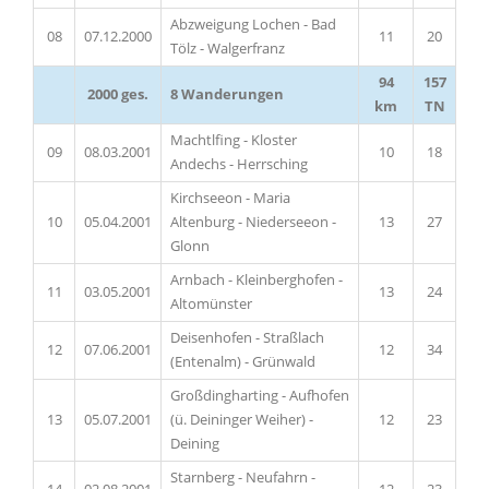
Abzweigung Lochen - Bad
08
07.12.2000
11
20
Tölz - Walgerfranz
94
157
2000 ges.
8 Wanderungen
km
TN
Machtlfing - Kloster
09
08.03.2001
10
18
Andechs - Herrsching
Kirchseeon - Maria
10
05.04.2001
Altenburg - Niederseeon -
13
27
Glonn
Arnbach - Kleinberghofen -
11
03.05.2001
13
24
Altomünster
Deisenhofen - Straßlach
12
07.06.2001
12
34
(Entenalm) - Grünwald
Großdingharting - Aufhofen
13
05.07.2001
(ü. Deininger Weiher) -
12
23
Deining
Starnberg - Neufahrn -