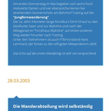
Am ersten Donnerstag im Mai begeben sich sechs hoch
motivierte Damen und vier ebensolche Herren bei
strahlendem Sonnenschein am Bahnhof Tutzing auf die
"Jungfernwanderung"
.
Der ca. zehn Kilometer lange Rundkurs führt hinauf zu den
Deixlfurter Seen und zur Ilkahöhe und nach der
Mittagsrast im "Forsthaus Ilkahöhe" auf einem anderen
Weg wieder hinunter nach Tutzing.
Unter den Teilnehmern ist auch FTM-Vorstand Hans
Lernhard, der fortan zu den eifrigsten Mitwanderern zählt.
Das Echo auf den ersten Wandertag ist sehr viel versprechend.
28.03.2003
Die Wanderabteilung wird selbständig