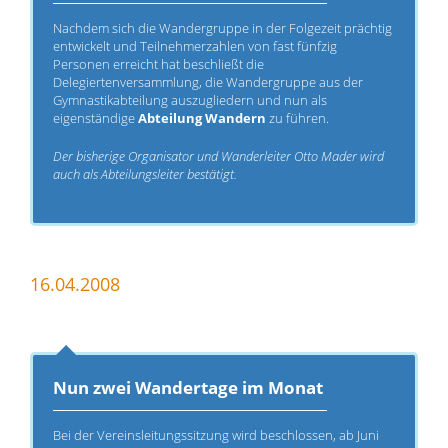
Nachdem sich die Wandergruppe in der Folgezeit prächtig
entwickelt und Teilnehmerzahlen von fast fünfzig
Personen erreicht hat beschließt die
Delegiertenversammlung, die Wandergruppe aus der
Gymnastikabteilung auszugliedern und nun als
eigenständige
Abteilung Wandern
zu führen.
Der bisherige Organisator und Wanderleiter Otto Mader wird
auch als Abteilungsleiter bestätigt.
16.04.2008
Nun zwei Wandertage im Monat
Bei der Vereinsleitungssitzung wird beschlossen, ab Juni