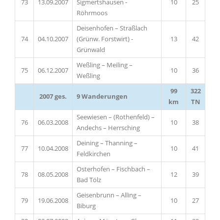
73
13.09.2007
Sigmertshausen -
10
25
Röhrmoos
Deisenhofen – Straßlach
74
04.10.2007
(Grünw. Forstwirt) -
13
42
Grünwald
Weßling – Meiling –
75
06.12.2007
10
36
Weßling
99
322
2007 ges.
9 Wanderungen
km
TN
Seewiesen – (Rothenfeld) –
76
06.03.2008
10
38
Andechs – Herrsching
Deining – Thanning –
77
10.04.2008
10
41
Feldkirchen
Osterhofen – Fischbach –
78
08.05.2008
12
39
Bad Tölz
Geisenbrunn – Alling –
79
19.06.2008
10
27
Biburg