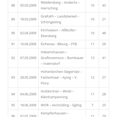
Widdersberg – Andechs –
88
05.03.2009
10
43
Herrsching
Grafrath – Landsberied –
89
18.03.2009
10
21
Schöngeising
Kirchseeon – Aßlkofen -
90
02.04.2009
10
48
Ebersberg
91
16.04.2009
Eichenau - Biburg – FFB
11
29
Hebertshausen –
92
07.05.2009
Großinzemoos – Bumbauer
13
41
– Indersdorf
Höhenkirchen-Siegertsbr. -
93
28.05.2009
Faistenhaar – Aying – V.
12
27
Flora
Holzkirchen – Winkl –
94
04.06.2009
11
28
Kleinhartpenning
95
18.06.2009
WOR – Ascholding – Egling
7
25
Kempfenhausen –
96
02.07.2009
11
29